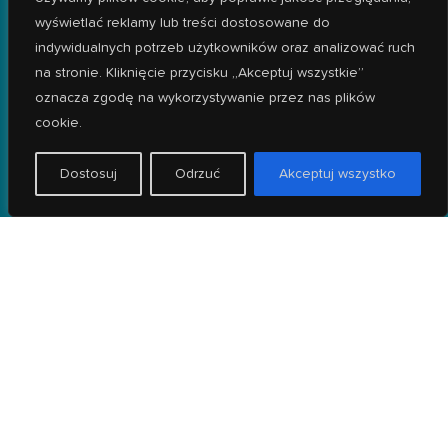
ZAPRASZAMY WSZYSTKICH MIESZKAŃCÓW
WROCŁAWIA!
wyświetlać reklamy lub treści dostosowane do
indywidualnych potrzeb użytkowników oraz analizować ruch
na stronie. Kliknięcie przycisku „Akceptuj wszystkie”
Znajdujemy się przy ul. Szczecińskiej 17D we Wrocławiu w pobliżu
oznacza zgodę na wykorzystywanie przez nas plików
dzielnic:
cookie.
-
Wrocław Fabryczna
-
Żerniki
Dostosuj
Odrzuć
Akceptuj wszystko
-
Złotniki
-
Popowice
-
Leśnica