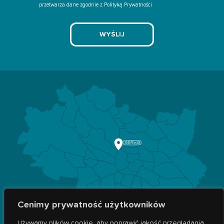
przetwarza dane zgodnie z Polityką Prywatności
Cenimy prywatność użytkowników
Używamy plików cookie, aby poprawić jakość przeglądania,