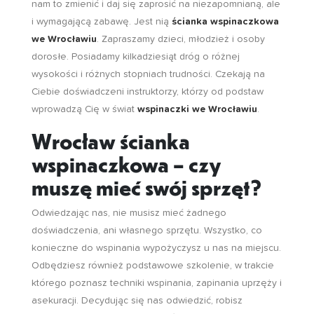
nam to zmienić i daj się zaprosić na niezapomnianą, ale
i wymagającą zabawę. Jest nią
ścianka wspinaczkowa
we Wrocławiu
. Zapraszamy dzieci, młodzież i osoby
dorosłe. Posiadamy kilkadziesiąt dróg o różnej
wysokości i różnych stopniach trudności. Czekają na
Ciebie doświadczeni instruktorzy, którzy od podstaw
wprowadzą Cię w świat
wspinaczki we Wrocławiu
.
Wrocław ścianka
wspinaczkowa – czy
muszę mieć swój sprzęt?
Odwiedzając nas, nie musisz mieć żadnego
doświadczenia, ani własnego sprzętu. Wszystko, co
konieczne do wspinania wypożyczysz u nas na miejscu.
Odbędziesz również podstawowe szkolenie, w trakcie
którego poznasz techniki wspinania, zapinania uprzęży i
asekuracji. Decydując się nas odwiedzić, robisz