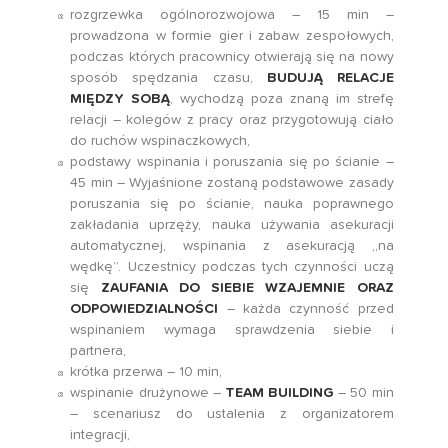
rozgrzewka ogólnorozwojowa – 15 min –
prowadzona w formie gier i zabaw zespołowych,
podczas których pracownicy otwierają się na nowy
sposób spędzania czasu,
BUDUJĄ RELACJE
MIĘDZY SOBĄ
, wychodzą poza znaną im strefę
relacji – kolegów z pracy oraz przygotowują ciało
do ruchów wspinaczkowych,
podstawy wspinania i poruszania się po ścianie –
45 min – Wyjaśnione zostaną podstawowe zasady
poruszania się po ścianie, nauka poprawnego
zakładania uprzęży, nauka używania asekuracji
automatycznej, wspinania z asekuracją „na
wędkę”. Uczestnicy podczas tych czynności uczą
się
ZAUFANIA DO SIEBIE WZAJEMNIE ORAZ
ODPOWIEDZIALNOŚCI
– każda czynność przed
wspinaniem wymaga sprawdzenia siebie i
partnera,
krótka przerwa – 10 min,
wspinanie drużynowe –
TEAM BUILDING
– 50 min
– scenariusz do ustalenia z organizatorem
integracji,