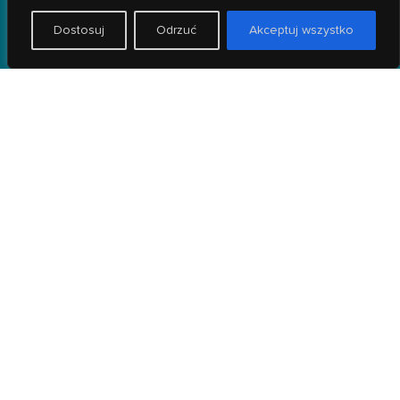
Dostosuj
Odrzuć
Akceptuj wszystko
WPADNIJ DO NAS!
KONTAKT
ul. Szczecińska 17D
+48 500 706 192
54-517 Wrocław
kontakt@zerwa.pl
SOCIAL MEDIA
Instagram
Facebook
COPYRIGHT © 2023 WROCŁAWSKI
OŚRODEK WSPINACZKOWY ZERWA
Projekt i wykonanie
Logicnet.pl - obsługa
informatyczna firm
, strony i sklepy internetowe