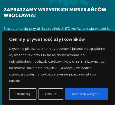
ZAPRASZAMY WSZYSTKICH MIESZKAŃCÓW
WROCŁAWIA!
Znajdujemy się przy ul. Szczecińskiej 17D we Wrocławiu w pobliżu
dzielnic:
Cenimy prywatność użytkowników
-
Wrocław Fabryczna
Używamy plików cookie, aby poprawić jakość przeglądania,
-
Żerniki
wyświetlać reklamy lub treści dostosowane do
-
Złotniki
indywidualnych potrzeb użytkowników oraz analizować ruch
-
Popowice
-
Leśnica
na stronie. Kliknięcie przycisku „Akceptuj wszystkie”
oznacza zgodę na wykorzystywanie przez nas plików
cookie.
Dostosuj
Odrzuć
Akceptuj wszystko