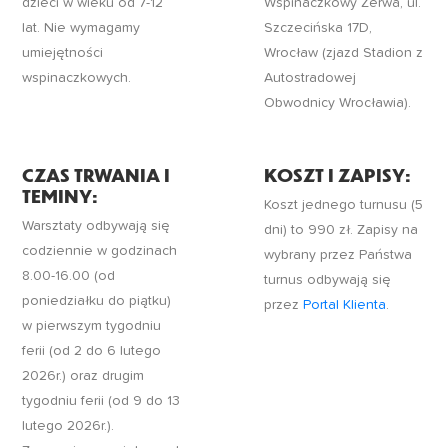
dzieci w wieku od 7-12
Wspinaczkowy Zerwa, ul.
lat. Nie wymagamy
Szczecińska 17D,
umiejętności
Wrocław (zjazd Stadion z
wspinaczkowych.
Autostradowej
Obwodnicy Wrocławia).
CZAS TRWANIA I
KOSZT I ZAPISY:
TEMINY:
Koszt jednego turnusu (5
Warsztaty odbywają się
dni) to 990 zł. Zapisy na
codziennie w
godzinach
wybrany przez Państwa
8.00-16.00 (od
turnus odbywają się
poniedziałku do piątku)
przez
Portal Klienta
.
w pierwszym tygodniu
ferii (od
2
do
6
lutego
2026r.) oraz drugim
tygodniu ferii (od
9
do 1
3
lutego
2026r.
).