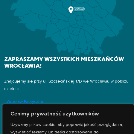
ZAPRASZAMY WSZYSTKICH MIESZKAŃCÓW
WROCŁAWIA!
Znajdujemy się przy ul. Szczecińskiej 17D we Wrocławiu w pobliżu
dzielnic:
-
Wrocław Fabryczna
-
Żerniki
Cenimy prywatność użytkowników
-
Złotniki
-
Popowice
Używamy plików cookie, aby poprawić jakość przeglądania,
-
Leśnica
wyświetlać reklamy lub treści dostosowane do