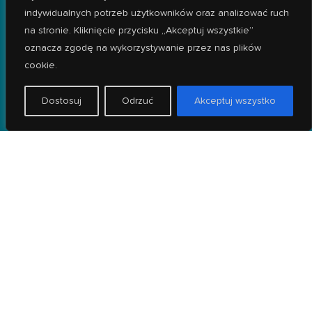
indywidualnych potrzeb użytkowników oraz analizować ruch
na stronie. Kliknięcie przycisku „Akceptuj wszystkie”
oznacza zgodę na wykorzystywanie przez nas plików
cookie.
Dostosuj
Odrzuć
Akceptuj wszystko
WPADNIJ DO NAS!
KONTAKT
ul. Szczecińska 17D
+48 500 706 192
54-517 Wrocław
kontakt@zerwa.pl
SOCIAL MEDIA