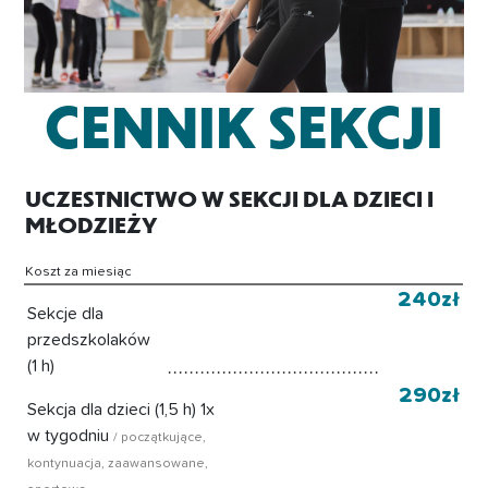
CENNIK SEKCJI
UCZESTNICTWO W SEKCJI DLA DZIECI I
MŁODZIEŻY
Koszt za miesiąc
240zł
Sekcje dla
przedszkolaków
(1 h)
290zł
Sekcja dla dzieci (1,5 h) 1x
w tygodniu
/ początkujące,
kontynuacja, zaawansowane,