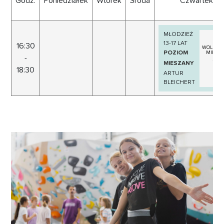
Godz.
Poniedziałek
Wtorek
Środa
Czwartek
MŁODZIEŻ
13-17 LAT
16:30
WOLNYC
POZIOM
MIEJSC
-
1
MIESZANY
18:30
ARTUR
BLEICHERT