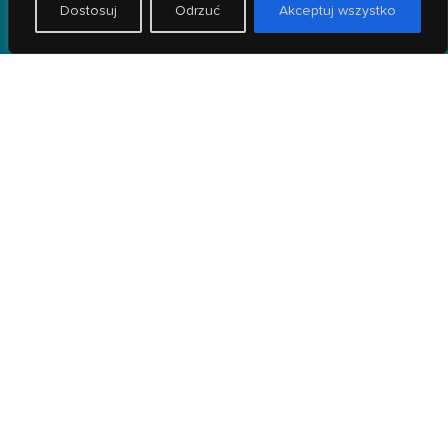
Dostosuj
Odrzuć
Akceptuj wszystko
dzielnic:
-
Wrocław Fabryczna
-
Żerniki
-
Złotniki
-
Popowice
-
Leśnica