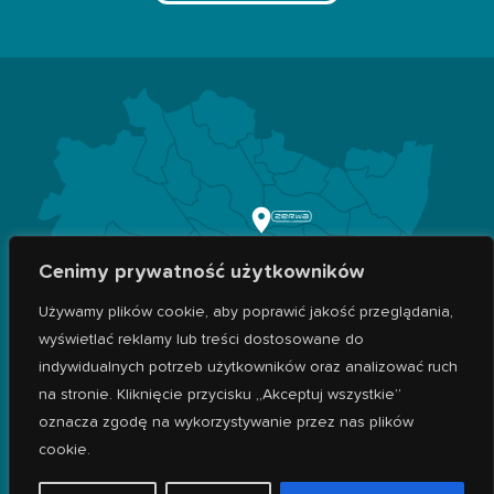
Cenimy prywatność użytkowników
Używamy plików cookie, aby poprawić jakość przeglądania,
wyświetlać reklamy lub treści dostosowane do
indywidualnych potrzeb użytkowników oraz analizować ruch
na stronie. Kliknięcie przycisku „Akceptuj wszystkie”
ZAPRASZAMY WSZYSTKICH MIESZKAŃCÓW
WROCŁAWIA!
oznacza zgodę na wykorzystywanie przez nas plików
cookie.
Znajdujemy się przy ul. Szczecińskiej 17D we Wrocławiu w pobliżu