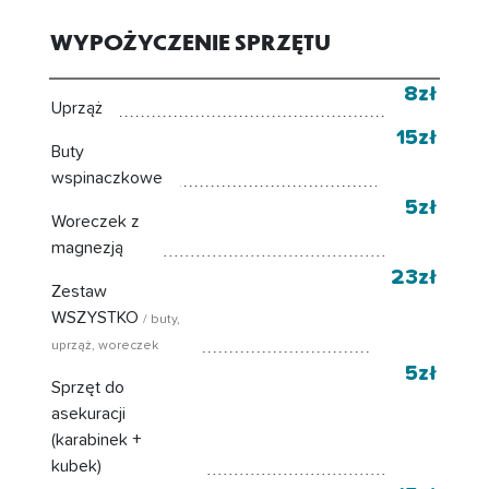
WYPOŻYCZENIE SPRZĘTU
8zł
Uprząż
15zł
Buty
wspinaczkowe
5zł
Woreczek z
magnezją
23zł
Zestaw
WSZYSTKO
/ buty,
uprząż, woreczek
5zł
Sprzęt do
asekuracji
(karabinek +
kubek)