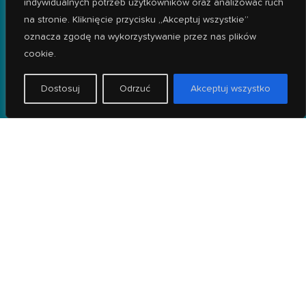
indywidualnych potrzeb użytkowników oraz analizować ruch
dzielnic:
na stronie. Kliknięcie przycisku „Akceptuj wszystkie”
oznacza zgodę na wykorzystywanie przez nas plików
-
Wrocław Fabryczna
cookie.
-
Żerniki
-
Złotniki
-
Popowice
Dostosuj
Odrzuć
Akceptuj wszystko
-
Leśnica