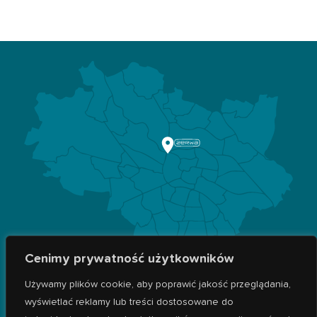
Cenimy prywatność użytkowników
ZAPRASZAMY WSZYSTKICH MIESZKAŃCÓW
WROCŁAWIA!
Używamy plików cookie, aby poprawić jakość przeglądania,
wyświetlać reklamy lub treści dostosowane do
Znajdujemy się przy ul. Szczecińskiej 17D we Wrocławiu w pobliżu