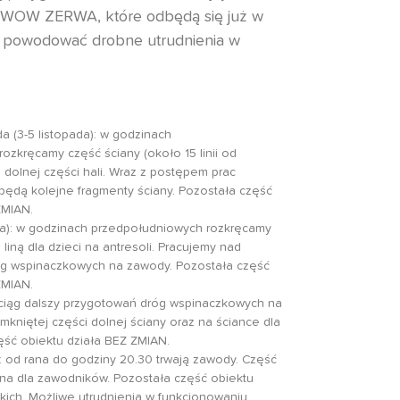
x WOW ZERWA
, które odbędą się już w
 powodować drobne utrudnienia w
a (3-5 listopada): w godzinach
ozkręcamy część ściany (około 15 linii od
na dolnej części hali. Wraz z postępem prac
będą kolejne fragmenty ściany. Pozostała część
ZMIAN.
da): w godzinach przedpołudniowych rozkręcamy
 liną dla dzieci na antresoli. Pracujemy nad
g wspinaczkowych na zawody. Pozostała część
ZMIAN.
): ciąg dalszy przygotowań dróg wspinaczkowych na
mkniętej części dolnej ściany oraz na ściance dla
zęść obiektu działa BEZ ZMIAN.
): od rana do godziny 20.30 trwają zawody. Część
na dla zawodników. Pozostała część obiektu
kich. Możliwe utrudnienia w funkcjonowaniu