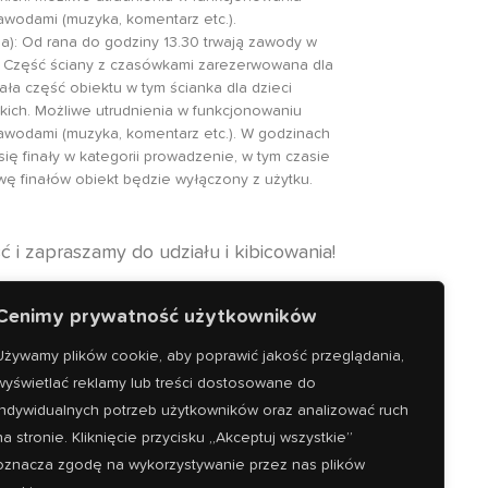
awodami (muzyka, komentarz etc.).
da): Od rana do godziny 13.30 trwają zawody w
. Część ściany z czasówkami zarezerwowana dla
ła część obiektu w tym ścianka dla dzieci
kich. Możliwe utrudnienia w funkcjonowaniu
awodami (muzyka, komentarz etc.). W godzinach
ię finały w kategorii prowadzenie, w tym czasie
ę finałów obiekt będzie wyłączony z użytku.
 i zapraszamy do udziału i kibicowania!
ane oraz sekcje działają normalnie.
Cenimy prywatność użytkowników
Używamy plików cookie, aby poprawić jakość przeglądania,
wyświetlać reklamy lub treści dostosowane do
indywidualnych potrzeb użytkowników oraz analizować ruch
na stronie. Kliknięcie przycisku „Akceptuj wszystkie”
oznacza zgodę na wykorzystywanie przez nas plików