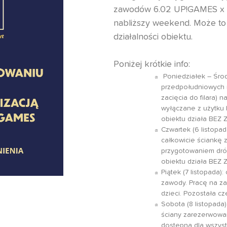
zawodów
6.02 UP!GAMES 
nabliższy weekend.
Może to
działalności obiektu.
Poniżej krótkie info:
Poniedziałek – Środ
przedpołudniowych r
zacięcia do filara) 
wyłączane z użytku 
obiektu działa BEZ 
Czwartek (6 listopa
całkowicie ściankę z
przygotowaniem dró
obiektu działa BEZ 
Piątek (7 listopada
zawody. Pracę na za
dzieci. Pozostała c
Sobota (8 listopada
ściany zarezerwowa
dostępna dla wszyst