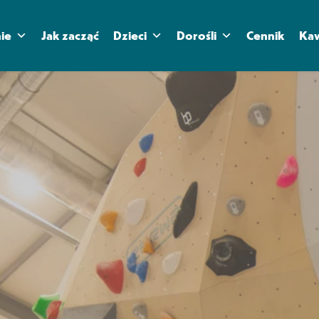
ie
Jak zacząć
Dzieci
Dorośli
Cennik
Kaw