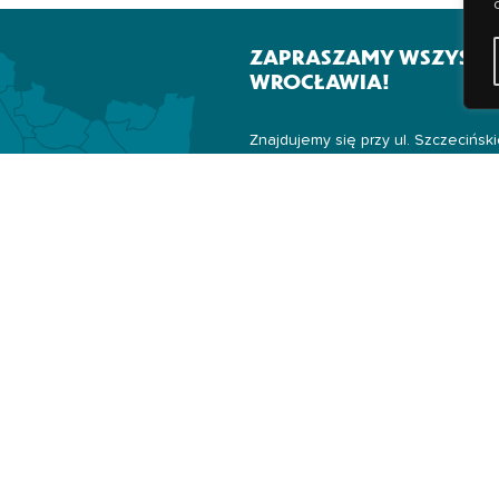
ZAPRASZAMY WSZYSTK
WROCŁAWIA!
Znajdujemy się przy ul. Szczecińsk
dzielnic:
-
Wrocław Fabryczna
-
Żerniki
-
Złotniki
-
Popowice
-
Leśnica