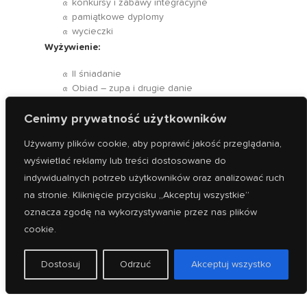
konkursy i zabawy integracyjne
pamiątkowe dyplomy
wycieczki
Wyżywienie:
II śniadanie
Obiad – zupa i drugie danie
Podwieczorek – owoc
Woda – prosimy o puste bidony, woda
Cenimy prywatność użytkowników
dostępna jest na ścianie
Używamy plików cookie, aby poprawić jakość przeglądania,
Co potrzebuję na półkolonie:
wyświetlać reklamy lub treści dostosowane do
wygodny strój sportowy (długie spodnie,
indywidualnych potrzeb użytkowników oraz analizować ruch
krótki rękaw oraz wygodna bluza)
na stronie. Kliknięcie przycisku „Akceptuj wszystkie”
buty sportowe na zmianę (typu adidasy)
oznacza zgodę na wykorzystywanie przez nas plików
bidon na wodę.
cookie.
Istnieje możliwość wypożyczenia butów
wspinaczkowych (na recepcji ściany
Dostosuj
Odrzuć
Akceptuj wszystko
wspinaczkowej).
Prosimy, żeby na wycieczki dzieci zabierały ze