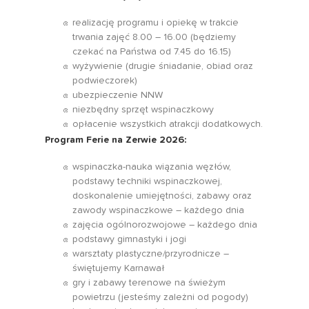
realizację programu i opiekę w trakcie
trwania zajęć 8.00 – 16.00 (będziemy
czekać na Państwa od 7.45 do 16.15)
wyżywienie (drugie śniadanie, obiad oraz
podwieczorek)
ubezpieczenie NNW
niezbędny sprzęt wspinaczkowy
opłacenie wszystkich atrakcji dodatkowych.
Program Ferie na Zerwie 2026:
wspinaczka-nauka wiązania węzłów,
podstawy techniki wspinaczkowej,
doskonalenie umiejętności, zabawy oraz
zawody wspinaczkowe – każdego dnia
zajęcia ogólnorozwojowe – każdego dnia
podstawy gimnastyki i jogi
warsztaty plastyczne/przyrodnicze –
świętujemy Karnawał
gry i zabawy terenowe na świeżym
powietrzu (jesteśmy zależni od pogody)