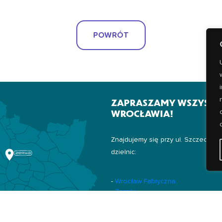
POWRÓT
ZAPRASZAMY WSZYSTK
WROCŁAWIA!
Znajdujemy się przy ul. Szczecińsk
dzielnic:
-
Wrocław Fabryczna
-
Żerniki
-
Złotniki
-
Popowice