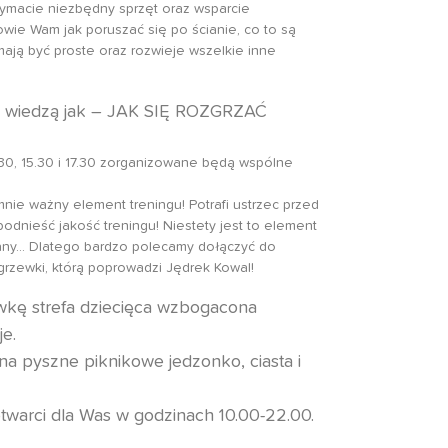
zymacie niezbędny sprzęt oraz wsparcie
powie Wam jak poruszać się po ścianie, co to są
mają być proste oraz rozwieje wszelkie inne
nie wiedzą jak – JAK SIĘ ROZGRZAĆ
1.30, 15.30 i 17.30 zorganizowane będą wspólne
nie ważny element treningu! Potrafi ustrzec przed
podnieść jakość treningu! Niestety jest to element
any… Dlatego bardzo polecamy dołączyć do
grzewki, którą poprowadzi Jędrek Kowal!
kę strefa dziecięca wzbogacona
e.
na pyszne piknikowe jedzonko, ciasta i
otwarci dla Was w godzinach 10.00-22.00.