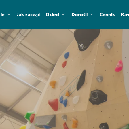
ie
Jak zacząć
Dzieci
Dorośli
Cennik
Kaw