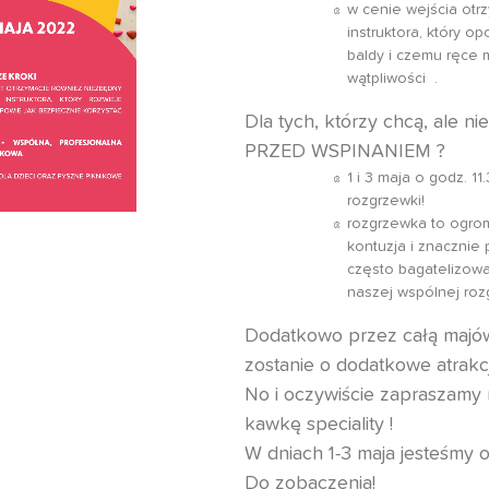
w cenie wejścia otr
instruktora, który o
baldy i czemu ręce 
wątpliwości .
Dla tych, którzy chcą, ale 
PRZED WSPINANIEM ?
1 i 3 maja o godz. 1
rozgrzewki!
rozgrzewka to ogrom
kontuzja i znacznie 
często bagatelizow
naszej wspólnej roz
Dodatkowo przez całą majów
zostanie o dodatkowe atrakcj
No i oczywiście zapraszamy 
kawkę speciality !
W dniach 1-3 maja jesteśmy 
Do zobaczenia!