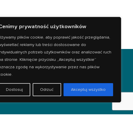
Cenimy prywatność użytkowników
Używamy plików cookie, aby poprawić jakość przeglądania,
wyświetlać reklamy lub treści dostosowane do
indywidualnych potrzeb użytkowników oraz analizować ruch
na stronie. Kliknięcie przycisku „Akceptuj wszystkie”
ICH MIESZKAŃCÓW
oznacza zgodę na wykorzystywanie przez nas plików
cookie.
iej 17D we Wrocławiu w pobliżu
Dostosuj
Odrzuć
Akceptuj wszystko