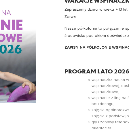
WAKACJE WSPINACZKO
Zapraszamy dzieci w wieku 7-13 la
Zerwa!
Nasze półkolonie to połączenie s
środowisku pod okiem doświadczo
ZAPISY NA PÓŁKOLONIE WSPIN
PROGRAM LATO 2026
wspinaczka-nauka wi
wspinaczkowej, dos
wspinaczkowe,
wspinanie z liną na 
boulderingu,
zajęcia ogólnorozw
zajęcia z podstaw jog
gry i zabawy tereno
orientacje),