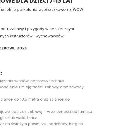
WE DLA DZIECI 7-13 LAT
t na letnie półkolonie wspinaczkowe na WOW
portu, zabawy i przygody w bezpiecznym
nych instruktorów i wychowawców.
ACZKOWE 2026
:
ązania węzłów, podstawy techniki
konalenie umiejętności, zabawy oraz zawody
ściance do 13,5 metra oraz ściance do
ojowe poprzez zabawę – w zależności od turnusu
i, sztuk walki, tańca,
we na świeżym powietrzu (podchody, bieg na