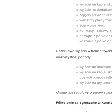
wyjście na kąpielisko
wyjścia na dodatkow
zajęcia przyrodnicze
warsztaty plastyczno
ściankowe kino,
konkursy i zabawy in
pamiątki z półkolon
koszulka z półkolon
Dodatkowe wyjścia w trakcie trwan
niekorzystnej pogody):
wyjście do muzeum
wyjście na kąpielisko
pozwoli pogoda (alte
wyjście na gry tere
Uwaga: szczegółowy program zostan
Półkolonie są zgłoszane w Kurat