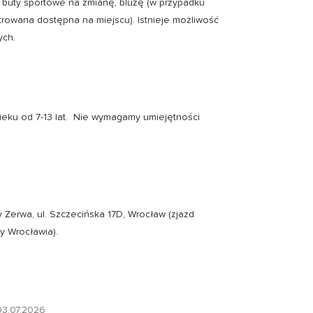
, buty sportowe na zmianę, bluzę (w przypadku
ltrowana dostępna na miejscu). Istnieje możliwość
ych.
wieku od 7-13 lat. Nie wymagamy umiejętności
erwa, ul. Szczecińska 17D, Wrocław (zjazd
y Wrocławia).
03.07.2026