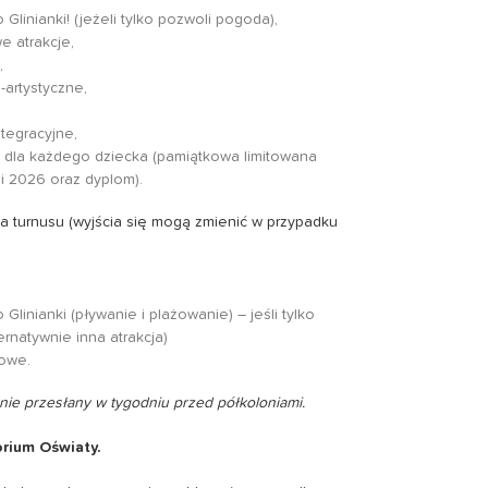
 Glinianki! (jeżeli tylko pozwoli pogoda),
e atrakcje,
,
-artystyczne,
tegracyjne,
ii dla każdego dziecka (pamiątkowa limitowana
ii 2026 oraz dyplom).
ia turnusu (wyjścia się mogą zmienić w przypadku
 Glinianki (pływanie i plażowanie) – jeśli tylko
rnatywnie inna atrakcja)
nowe.
ie przesłany w tygodniu przed półkoloniami.
orium Oświaty.