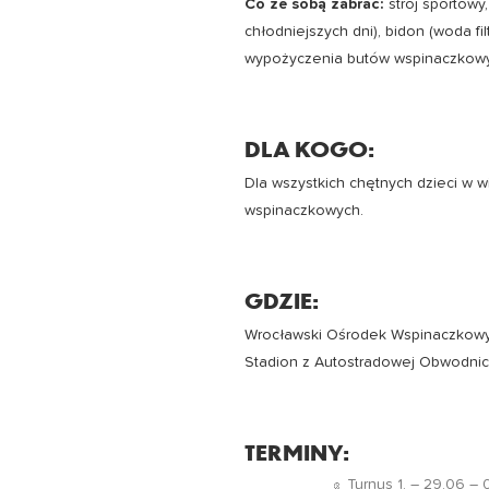
Co ze sobą zabrać:
strój sportowy
chłodniejszych dni), bidon (woda fi
wypożyczenia butów wspinaczkow
DLA KOGO:
Dla wszystkich chętnych dzieci w 
wspinaczkowych.
GDZIE:
Wrocławski Ośrodek Wspinaczkowy Z
Stadion z Autostradowej Obwodnic
TERMINY:
Turnus 1. – 29.06 – 