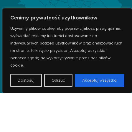
Cenimy prywatność użytkowników
Używamy plików cookie, aby poprawić jakość przeglądania,
wyświetlać reklamy lub treści dostosowane do
ZAPRASZAMY WSZYSTKICH MIESZKAŃCÓW
indywidualnych potrzeb użytkowników oraz analizować ruch
WROCŁAWIA!
na stronie. Kliknięcie przycisku „Akceptuj wszystkie”
oznacza zgodę na wykorzystywanie przez nas plików
Znajdujemy się przy ul. Szczecińskiej 17D we Wrocławiu w pobliżu
cookie.
dzielnic:
Dostosuj
Odrzuć
Akceptuj wszystko
-
Wrocław Fabryczna
-
Żerniki
-
Złotniki
-
Popowice
-
Leśnica